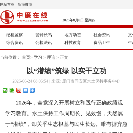
网站首页
丨
新浪微博
2026年8月6日 星期四
纪检监察
警钟长鸣
地方动态
社会资讯
文
综合资讯
公检法讯
科技教育
食品卫生
生
当前位置：
首页
>
学习
>
理论
> 正文
以“潜绩”筑绿 以实干立功
2026-06-24 08:06:54 | 来源: 厦门市同安区水土保持事务中心
2026年，全党深入开展树立和践行正确政绩观
学习教育。水土保持工作周期长、见效慢，天然属
于“潜绩”，却关乎生态根基与民生长远。唯有摒弃急