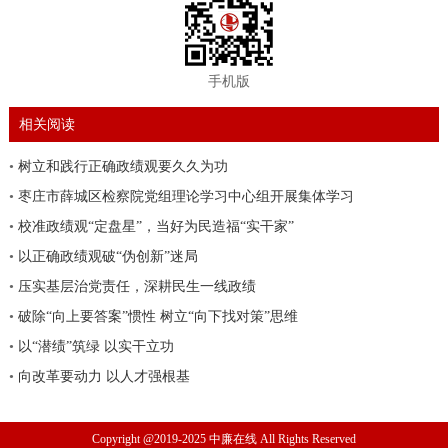
手机版
相关阅读
•
树立和践行正确政绩观要久久为功
•
枣庄市薛城区检察院党组理论学习中心组开展集体学习
•
校准政绩观“定盘星”，当好为民造福“实干家”
•
以正确政绩观破“伪创新”迷局
•
压实基层治党责任，深耕民生一线政绩
•
破除“向上要答案”惯性 树立“向下找对策”思维
•
以“潜绩”筑绿 以实干立功
•
向改革要动力 以人才强根基
Copyright @2019-2025 中廉在线 All Rights Reserved