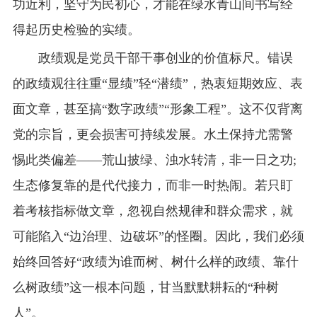
功近利，坚守为民初心，才能在绿水青山间书写经
得起历史检验的实绩。
政绩观是党员干部干事创业的价值标尺。错误
的政绩观往往重“显绩”轻“潜绩”，热衷短期效应、表
面文章，甚至搞“数字政绩”“形象工程”。这不仅背离
党的宗旨，更会损害可持续发展。水土保持尤需警
惕此类偏差——荒山披绿、浊水转清，非一日之功;
生态修复靠的是代代接力，而非一时热闹。若只盯
着考核指标做文章，忽视自然规律和群众需求，就
可能陷入“边治理、边破坏”的怪圈。因此，我们必须
始终回答好“政绩为谁而树、树什么样的政绩、靠什
么树政绩”这一根本问题，甘当默默耕耘的“种树
人”。