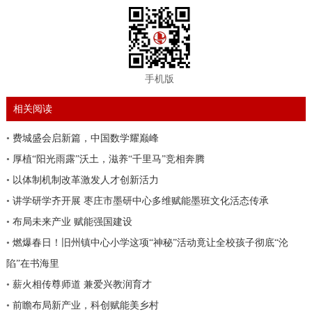
手机版
相关阅读
•
费城盛会启新篇，中国数学耀巅峰
•
厚植“阳光雨露”沃土，滋养“千里马”竞相奔腾
•
以体制机制改革激发人才创新活力
•
讲学研学齐开展 枣庄市墨研中心多维赋能墨班文化活态传承
•
布局未来产业 赋能强国建设
•
燃爆春日！旧州镇中心小学这项“神秘”活动竟让全校孩子彻底“沦
陷”在书海里
•
薪火相传尊师道 兼爱兴教润育才
•
前瞻布局新产业，科创赋能美乡村