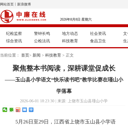
网站首页
丨
新浪微博
2026年8月8日 星期六
纪检监察
警钟长鸣
地方动态
社会资讯
文
综合资讯
公检法讯
科技教育
食品卫生
生
当前位置：
首页
>
新闻
>
科技教育
> 正文
聚焦整本书阅读，深耕课堂促成长
——玉山县小学语文“快乐读书吧”教学比赛在瑾山小
学落幕
2026-06-01 18:23:30 | 来源: 上饶市玉山县瑾山小学
5月26日至29日，江西省上饶市玉山县小学语