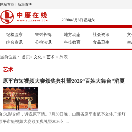
网站首页
丨
新浪微博
2026年8月8日 星期六
纪检监察
警钟长鸣
地方动态
社会资讯
文
综合资讯
公检法讯
科技教育
食品卫生
生
当前位置：
首页
>
文化
>
艺术
> 列表
艺术
原平市短视频大赛颁奖典礼暨2026“百姓大舞台”消夏
演出季同步举行
台;光影交织，诉说原平情。7月30日晚，山西省原平市范亭文体广场灯
市短视频大赛颁奖典礼暨2026艺 ...