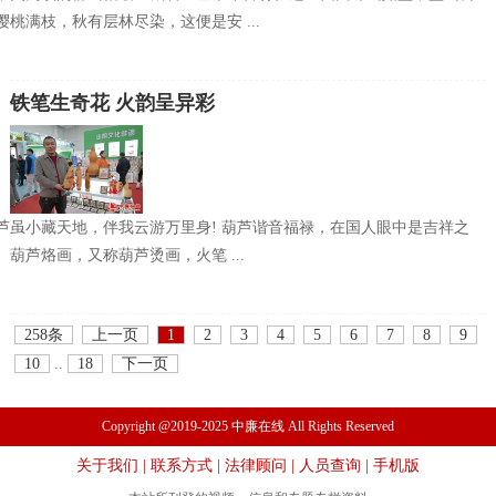
桃满枝，秋有层林尽染，这便是安 ...
铁笔生奇花 火韵呈异彩
芦虽小藏天地，伴我云游万里身! 葫芦谐音福禄，在国人眼中是吉祥之
葫芦烙画，又称葫芦烫画，火笔 ...
258条
上一页
1
2
3
4
5
6
7
8
9
10
..
18
下一页
Copyright @2019-2025 中廉在线 All Rights Reserved
关于我们
|
联系方式
|
法律顾问
|
人员查询
|
手机版