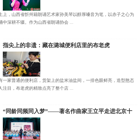
土上，山西省忻州籍朗诵艺术家孙美琴以醇厚嗓音为笔，以赤子之心为
中深耕不辍。作为山西省朗诵协会 ...
指尖上的非遗：藏在潞城便利店里的布老虎
有一家普通的便利店，货架上的盐米油盐间，一排色眼鲜亮，造型憨态
注目，布老虎的精致点亮了整个店 ...
“同龄同频同入梦”——著名作曲家王立平走进北京十
二中《红楼梦组曲》实践课堂