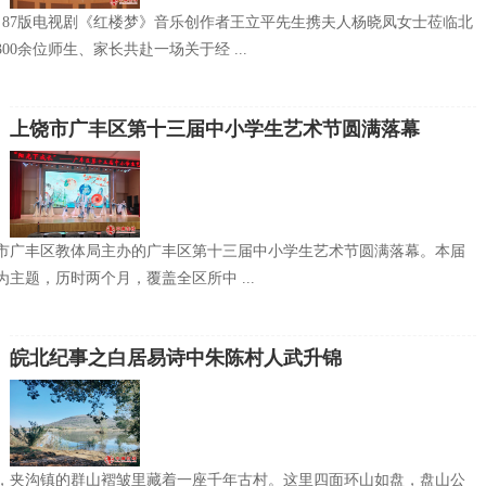
下午，87版电视剧《红楼梦》音乐创作者王立平先生携夫人杨晓凤女士莅临北
00余位师生、家长共赴一场关于经 ...
上饶市广丰区第十三届中小学生艺术节圆满落幕
市广丰区教体局主办的广丰区第十三届中小学生艺术节圆满落幕。本届
主题，历时两个月，覆盖全区所中 ...
皖北纪事之白居易诗中朱陈村人武升锦
，夹沟镇的群山褶皱里藏着一座千年古村。这里四面环山如盘，盘山公