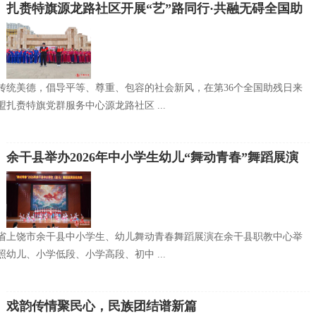
扎赉特旗源龙路社区开展“艺”路同行·共融无碍全国助
残日主题活动
传统美德，倡导平等、尊重、包容的社会新风，在第36个全国助残日来
扎赉特旗党群服务中心源龙路社区 ...
余干县举办2026年中小学生幼儿“舞动青春”舞蹈展演
活动
江西省上饶市余干县中小学生、幼儿舞动青春舞蹈展演在余干县职教中心举
幼儿、小学低段、小学高段、初中 ...
戏韵传情聚民心，民族团结谱新篇