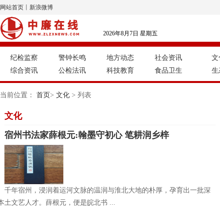
网站首页
丨
新浪微博
2026年8月7日 星期五
纪检监察
警钟长鸣
地方动态
社会资讯
文
综合资讯
公检法讯
科技教育
食品卫生
生
当前位置：
首页
>
文化
> 列表
文化
宿州书法家薛根元:翰墨守初心 笔耕润乡梓
。千年宿州，浸润着运河文脉的温润与淮北大地的朴厚，孕育出一批深
土文艺人才。薛根元，便是皖北书 ...