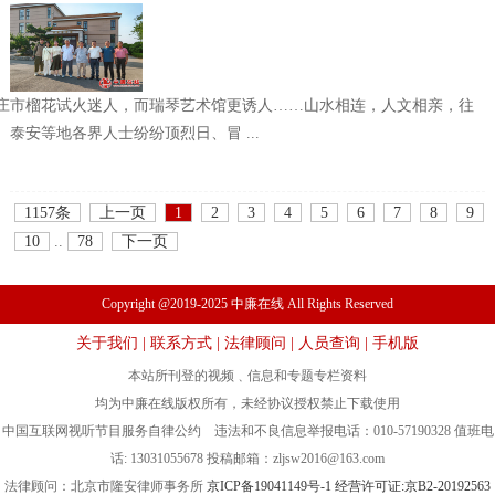
观
庄市榴花试火迷人，而瑞琴艺术馆更诱人……山水相连，人文相亲，往
泰安等地各界人士纷纷顶烈日、冒 ...
1157条
上一页
1
2
3
4
5
6
7
8
9
10
..
78
下一页
Copyright @2019-2025 中廉在线 All Rights Reserved
关于我们
|
联系方式
|
法律顾问
|
人员查询
|
手机版
本站所刊登的视频﹑信息和专题专栏资料
均为中廉在线版权所有，未经协议授权禁止下载使用
中国互联网视听节目服务自律公约 违法和不良信息举报电话：010-57190328 值班电
话: 13031055678 投稿邮箱：
zljsw2016@163.com
法律顾问：北京市隆安律师事务所
京ICP备19041149号-1
经营许可证:京B2-20192563