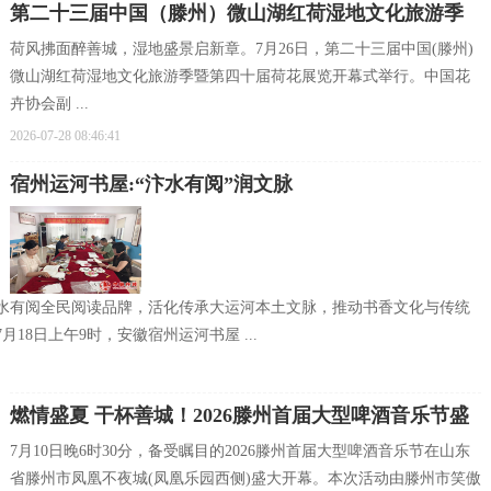
第二十三届中国（滕州）微山湖红荷湿地文化旅游季
荷风拂面醉善城，湿地盛景启新章。7月26日，第二十三届中国(滕州)
暨第四十届荷花展览开幕式举行
微山湖红荷湿地文化旅游季暨第四十届荷花展览开幕式举行。中国花
卉协会副 ...
2026-07-28 08:46:41
宿州运河书屋:“汴水有阅”润文脉
水有阅全民阅读品牌，活化传承大运河本土文脉，推动书香文化与传统
18日上午9时，安徽宿州运河书屋 ...
燃情盛夏 干杯善城！2026滕州首届大型啤酒音乐节盛
7月10日晚6时30分，备受瞩目的2026滕州首届大型啤酒音乐节在山东
大开幕
省滕州市凤凰不夜城(凤凰乐园西侧)盛大开幕。本次活动由滕州市笑傲