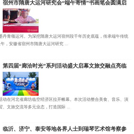
宿州市隋唐大运河研究会“端午寄情”书画笔会圆满启
幕
墨丹青颂运河。为深挖隋唐大运河宿州段千年历史底蕴，传承端午传统
上午，安徽省宿州市隋唐大运河研究 ...
第四届“廊洽时光”系列活动盛大启幕文旅交融点亮临
空廊坊
系列活动在河北省廊坊临空经济区拉开帷幕。本次活动整合美食、音乐、演
、文旅交流等多元业态，打造国际 ...
临沂、济宁、泰安等地各界人士到瑞琴艺术馆考察参