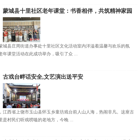
蒙城县十里社区老年课堂：书香相伴，共筑精神家园
蒙城县庄周街道办事处十里社区文化活动室内洋溢着温馨与欢乐的氛
年课堂活动在此成功举办，吸引了众 ...
古戏台畔话安全,文艺演出送平安
，江西省上饶市玉山县怀玉乡童坊戏台前人山人海，热闹非凡。这座古
是村民们听戏唠嗑的老地方，今晚 ...