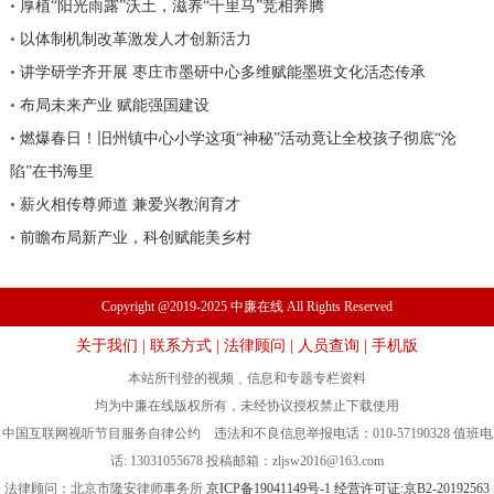
•
厚植“阳光雨露”沃土，滋养“千里马”竞相奔腾
•
以体制机制改革激发人才创新活力
•
讲学研学齐开展 枣庄市墨研中心多维赋能墨班文化活态传承
•
布局未来产业 赋能强国建设
•
燃爆春日！旧州镇中心小学这项“神秘”活动竟让全校孩子彻底“沦
陷”在书海里
•
薪火相传尊师道 兼爱兴教润育才
•
前瞻布局新产业，科创赋能美乡村
Copyright @2019-2025 中廉在线 All Rights Reserved
关于我们
|
联系方式
|
法律顾问
|
人员查询
|
手机版
本站所刊登的视频﹑信息和专题专栏资料
均为中廉在线版权所有，未经协议授权禁止下载使用
中国互联网视听节目服务自律公约 违法和不良信息举报电话：010-57190328 值班电
话: 13031055678 投稿邮箱：
zljsw2016@163.com
法律顾问：北京市隆安律师事务所
京ICP备19041149号-1
经营许可证:京B2-20192563