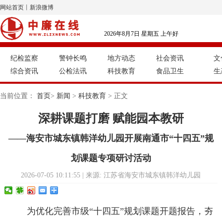
网站首页
丨
新浪微博
2026年8月7日 星期五 上午好
纪检监察
警钟长鸣
地方动态
社会资讯
文
综合资讯
公检法讯
科技教育
食品卫生
生
当前位置：
首页
>
新闻
>
科技教育
> 正文
深耕课题打磨 赋能园本教研
——海安市城东镇韩洋幼儿园开展南通市“十四五”规
划课题专项研讨活动
2026-07-05 10:11:55 | 来源: 江苏省海安市城东镇韩洋幼儿园
为优化完善市级“十四五”规划课题开题报告，夯