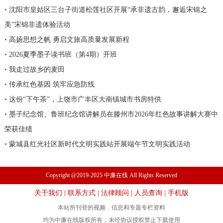
•
沈阳市皇姑区三台子街道松莲社区开展“承非遗古韵，邂逅宋锦之
美”宋锦非遗体验活动
•
高扬思想之帆 勇启文旅高质量发展新程
•
2026夏季墨子读书班（第4期）开班
•
我走过故乡的麦田
•
传承红色基因 筑牢应急防线
•
这份“下午茶”，上饶市广丰区大南镇城市书房特供
•
墨子纪念馆、鲁班纪念馆讲解员在滕州市2026年红色故事讲解大赛中
荣获佳绩
•
蒙城县红光社区新时代文明实践站开展端午节文明实践活动
Copyright @2019-2025 中廉在线 All Rights Reserved
关于我们
|
联系方式
|
法律顾问
|
人员查询
|
手机版
本站所刊登的视频﹑信息和专题专栏资料
均为中廉在线版权所有，未经协议授权禁止下载使用