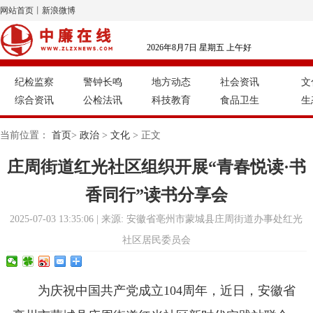
网站首页
丨
新浪微博
2026年8月7日 星期五 上午好
纪检监察
警钟长鸣
地方动态
社会资讯
文
综合资讯
公检法讯
科技教育
食品卫生
生
当前位置：
首页
>
政治
>
文化
> 正文
庄周街道红光社区组织开展“青春悦读·书
香同行”读书分享会
2025-07-03 13:35:06 | 来源: 安徽省亳州市蒙城县庄周街道办事处红光
社区居民委员会
为庆祝中国共产党成立104周年，近日，安徽省