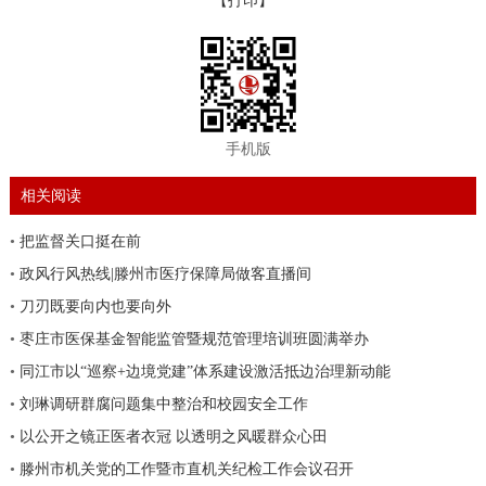
【打印】
手机版
相关阅读
•
把监督关口挺在前
•
政风行风热线|滕州市医疗保障局做客直播间
•
刀刃既要向内也要向外
•
枣庄市医保基金智能监管暨规范管理培训班圆满举办
•
同江市以“巡察+边境党建”体系建设激活抵边治理新动能
•
刘琳调研群腐问题集中整治和校园安全工作
•
以公开之镜正医者衣冠 以透明之风暖群众心田
•
滕州市机关党的工作暨市直机关纪检工作会议召开