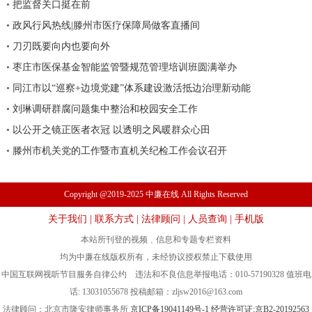
•
把监督关口挺在前
•
政风行风热线|滕州市医疗保障局做客直播间
•
刀刃既要向内也要向外
•
枣庄市医保基金智能监管暨规范管理培训班圆满举办
•
同江市以“巡察+边境党建”体系建设激活抵边治理新动能
•
刘琳调研群腐问题集中整治和校园安全工作
•
以公开之镜正医者衣冠 以透明之风暖群众心田
•
滕州市机关党的工作暨市直机关纪检工作会议召开
Copyright @2019-2025 中廉在线 All Rights Reserved
关于我们
|
联系方式
|
法律顾问
|
人员查询
|
手机版
本站所刊登的视频﹑信息和专题专栏资料
均为中廉在线版权所有，未经协议授权禁止下载使用
中国互联网视听节目服务自律公约 违法和不良信息举报电话：010-57190328 值班电
话: 13031055678 投稿邮箱：
zljsw2016@163.com
法律顾问：北京市隆安律师事务所
京ICP备19041149号-1
经营许可证:京B2-20192563