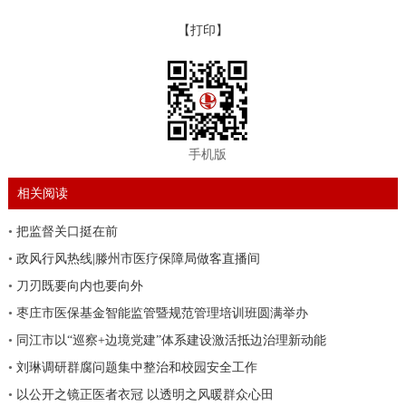
【打印】
手机版
相关阅读
•
把监督关口挺在前
•
政风行风热线|滕州市医疗保障局做客直播间
•
刀刃既要向内也要向外
•
枣庄市医保基金智能监管暨规范管理培训班圆满举办
•
同江市以“巡察+边境党建”体系建设激活抵边治理新动能
•
刘琳调研群腐问题集中整治和校园安全工作
•
以公开之镜正医者衣冠 以透明之风暖群众心田