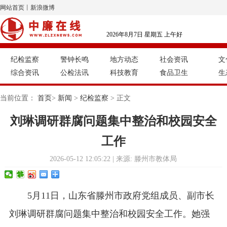
网站首页
丨
新浪微博
2026年8月7日 星期五 上午好
纪检监察
警钟长鸣
地方动态
社会资讯
文
综合资讯
公检法讯
科技教育
食品卫生
生
当前位置：
首页
>
新闻
>
纪检监察
> 正文
刘琳调研群腐问题集中整治和校园安全
工作
2026-05-12 12:05:22 | 来源: 滕州市教体局
5月11日，山东省滕州市政府党组成员、副市长
刘琳调研群腐问题集中整治和校园安全工作。她强