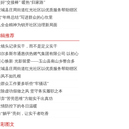
接好“交接棒” 暖热“归家路”
蒙城县庄周街道红光社区以优质服务帮助辖区
企业
把“年终总结”写进群众的心坎里
以全会精神为钥开社区治理新局面
编辑推荐
让镜头记录实干，而不是定义实干
鄂尔多斯市通惠供热燃气集团有限公司:以初心
铸信仰 以温度护民生
暖心焕新·光影留爱——玉山县南山乡整合多
方资源，用心守护“一老一小”幸福时光
蒙城县庄周街道红光社区以优质服务帮助辖区
企业
追风不如扎根
做群众工作要多听些“牢骚话”
破除虚功假做之风 坚守务实履职之本
摒弃“苦劳思维”方能实干出真功
疫情防控下的冬日温暖
向“躺平”亮剑，让实干者吃香
精彩图文