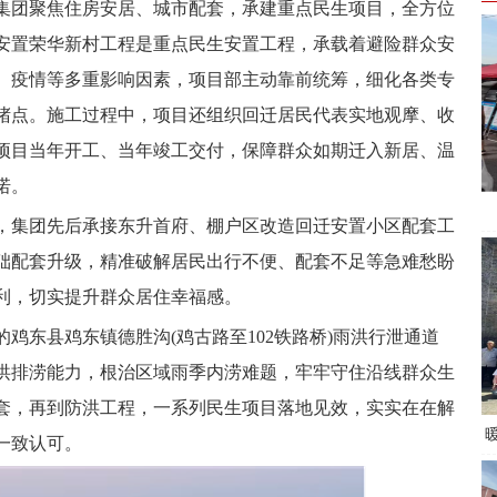
集团聚焦住房安居、城市配套，承建重点民生项目，全方位
安置荣华新村工程是重点民生安置工程，承载着避险群众安
、疫情等多重影响因素，项目部主动靠前统筹，细化各类专
堵点。施工过程中，项目还组织回迁居民代表实地观摩、收
项目当年开工、当年竣工交付，保障群众如期迁入新居、温
诺。
，集团先后承接东升首府、棚户区改造回迁安置小区配套工
础配套升级，精准破解居民出行不便、配套不足等急难愁盼
利，切实提升群众居住幸福感。
鸡东县鸡东镇德胜沟(鸡古路至102铁路桥)雨洪行泄通道
洪排涝能力，根治区域雨季内涝难题，牢牢守住沿线群众生
套，再到防洪工程，一系列民生项目落地见效，实实在在解
一致认可。