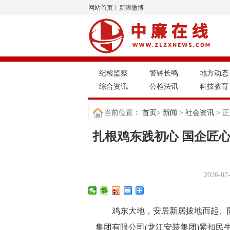
网站首页
丨
新浪微博
纪检监察
警钟长鸣
地方动态
综合资讯
公检法讯
科技教育
当前位置：
首页
>
新闻
>
社会资讯
> 
扎根鸡东践初心 国企匠
2026-0
鸡东大地，安居新居拔地而起、
集团有限公司(龙江安装集团)紧扣