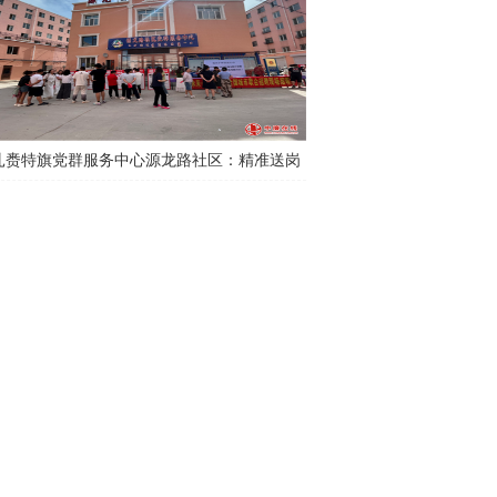
扎赉特旗党群服务中心源龙路社区：精准送岗
进社区，便民招聘暖民心