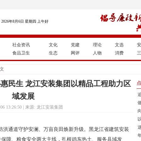
2026年8月6日 星期四 上午好
社会资讯
文化
党建
理论
文选
食品卫生
生态
网评
人物
消费
正文
心惠民生 龙江安装集团以精品工程助力区
域发展
7-06 13:26:50 | 来源: 龙江安装集团
防洪通道守护安澜、万亩良田焕新升级。黑龙江省建筑安装
民生保障、粮食安全两大主线，扎根鸡东热土、服务县域发