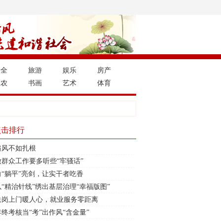
安全
旅游
娱乐
房产
三农
书画
艺术
体育
点击排行
追风不如扎根
做群众工作要多听些“牢骚话”
向“躺平”亮剑，让实干者吃香
以“精治针线”绣出基层治理“幸福版图”
送岗上门暖人心，就业服务零距离
年终考核当“考”出作风“含金量”