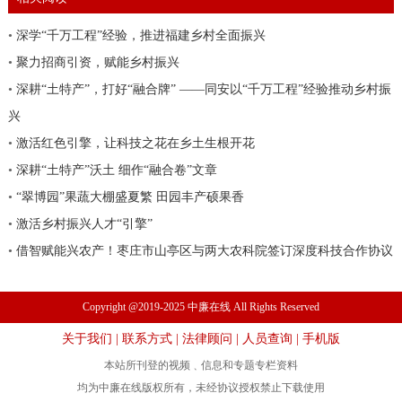
•
深学“千万工程”经验，推进福建乡村全面振兴
•
聚力招商引资，赋能乡村振兴
•
深耕“土特产”，打好“融合牌” ——同安以“千万工程”经验推动乡村振
兴
•
激活红色引擎，让科技之花在乡土生根开花
•
深耕“土特产”沃土 细作“融合卷”文章
•
“翠博园”果蔬大棚盛夏繁 田园丰产硕果香
•
激活乡村振兴人才“引擎”
•
借智赋能兴农产！枣庄市山亭区与两大农科院签订深度科技合作协议
Copyright @2019-2025 中廉在线 All Rights Reserved
关于我们
|
联系方式
|
法律顾问
|
人员查询
|
手机版
本站所刊登的视频﹑信息和专题专栏资料
均为中廉在线版权所有，未经协议授权禁止下载使用