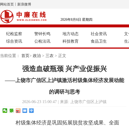
网站首页
丨
新浪微博
2026年8月6日 星期四
纪检监察
警钟长鸣
地方动态
社会资讯
文
综合资讯
公检法讯
科技教育
食品卫生
生
当前位置：
首页
>
政治
>
三农
> 正文
强造血破瓶颈 兴产业促振兴
——上饶市广信区上泸镇激活村级集体经济发展动能
的调研与思考
2026-06-23 15:00:47 | 来源: 上饶市广信区上泸镇
村级集体经济是巩固拓展脱贫攻坚成果、全面