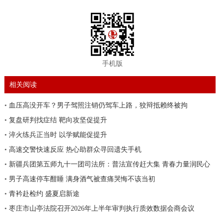
手机版
相关阅读
•
血压高没开车？男子驾照注销仍驾车上路，狡辩抵赖终被拘
•
复盘研判找症结 靶向攻坚促提升
•
淬火练兵正当时 以学赋能促提升
•
高速交警快速反应 热心助群众寻回遗失手机
•
新疆兵团第五师九十一团司法所：普法宣传赶大集 青春力量润民心
•
男子高速停车酣睡 满身酒气被查痛哭悔不该当初
•
青衿赴检约 盛夏启新途
•
枣庄市山亭法院召开2026年上半年审判执行质效数据会商会议