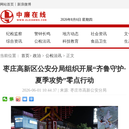
网站首页
丨
新浪微博
2026年8月6日 星期四
纪检监察
警钟长鸣
地方动态
社会资讯
文
综合资讯
公检法讯
科技教育
食品卫生
生
当前位置：
首页
>
政治
>
公检法讯
> 正文
枣庄高新区公安分局组织开展“齐鲁守护·
夏季攻势”零点行动
2026-06-01 10:44:37 | 来源: 枣庄市高新公安分局