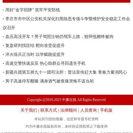
•
用好“金字招牌” 筑牢平安防线
•
枣庄市市中区公安机关深化扫黑除恶专项斗争暨维护安全稳定工作会
议召开
•
血压高没开车？男子驾照注销仍驾车上路，狡辩抵赖终被拘
•
复盘研判找症结 靶向攻坚促提升
•
淬火练兵正当时 以学赋能促提升
•
高速交警快速反应 热心助群众寻回遗失手机
•
新疆兵团第五师九十一团司法所：普法宣传赶大集 青春力量润民心
•
男子高速停车酣睡 满身酒气被查痛哭悔不该当初
Copyright @2019-2025 中廉在线 All Rights Reserved
关于我们
|
联系方式
|
法律顾问
|
人员查询
|
手机版
本站所刊登的视频﹑信息和专题专栏资料
均为中廉在线版权所有，未经协议授权禁止下载使用