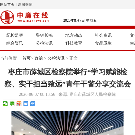
网站首页
丨
新浪微博
2026年8月7日 星期五
纪检监察
警钟长鸣
地方动态
社会资讯
文
综合资讯
公检法讯
科技教育
食品卫生
生
当前位置：
首页
>
政治
>
公检法讯
> 正文
枣庄市薛城区检察院举行“学习赋能检
察、实干担当致远”青年干警分享交流会
2026-06-07 08:13:56 | 来源: 枣庄市薛城区人民检察院