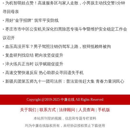
•
为机智萌娃点赞！高速服务区与家人走散，小男孩主动找交警1分钟
寻回母亲
•
用好“金字招牌” 筑牢平安防线
•
枣庄市市中区公安机关深化扫黑除恶专项斗争暨维护安全稳定工作会
议召开
•
血压高没开车？男子驾照注销仍驾车上路，狡辩抵赖终被拘
•
复盘研判找症结 靶向攻坚促提升
•
淬火练兵正当时 以学赋能促提升
•
高速交警快速反应 热心助群众寻回遗失手机
•
新疆兵团第五师九十一团司法所：普法宣传赶大集 青春力量润民心
Copyright @2019-2025 中廉在线 All Rights Reserved
关于我们
|
联系方式
|
法律顾问
|
人员查询
|
手机版
本站所刊登的视频﹑信息和专题专栏资料
均为中廉在线版权所有，未经协议授权禁止下载使用