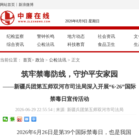
网站首页
丨
新浪微博
2026年8月9日 星期日
纪检监察
警钟长鸣
地方动态
社会资讯
文
综合资讯
公检法讯
科技教育
食品卫生
生
当前位置：
首页
>
政治
>
公检法讯
> 正文
筑牢禁毒防线，守护平安家园
——新疆兵团第五师双河市司法局深入开展“6·26”国际
禁毒日宣传活动
2026-06-29 22:55:54 | 来源: 新疆兵团第五师双河市司法局
2026年6月26日是第39个国际禁毒日，也是我国