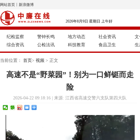
网站首页
丨
新浪微博
2026年8月9日 星期日 上午好
纪检监察
警钟长鸣
地方动态
社会资讯
文
综合资讯
公检法讯
科技教育
食品卫生
生
当前位置：
首页
>
视频
> 正文
高速不是“野菜园”！别为一口鲜铤而走
险
2026-04-22 09:18:16 | 来源: 江西省高速交警六支队第四大队