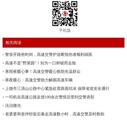
手机版
相关阅读
•
警笛开路抢时间，高速交警护送断指伤者顺利就医
•
高速不是“野菜园”！别为一口鲜铤而走险
•
寒雨夜暖心事！高速交警暖心救助失温群众
•
寒夜暖心：高速交警助力解困高速车辆
•
上饶市三清山公路中心紧急处置路面结冰 保障省道安全通行
•
一司机在高速公路反馈100余次警情后受到交警表彰
•
法治微光
•
老婆婆和老伴吵架后暴走高速数小时，高速交警及时救助