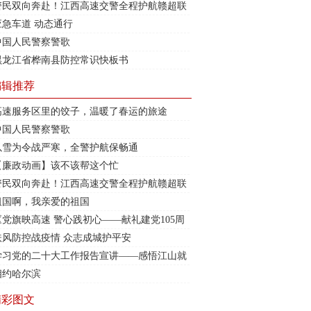
警民双向奔赴！江西高速交警全程护航赣超联
赛
应急车道 动态通行
中国人民警察警歌
黑龙江省桦南县防控常识快板书
编辑推荐
高速服务区里的饺子，温暖了春运的旅途
中国人民警察警歌
以雪为令战严寒，全警护航保畅通
【廉政动画】该不该帮这个忙
警民双向奔赴！江西高速交警全程护航赣超联
赛
祖国啊，我亲爱的祖国
《党旗映高速 警心践初心——献礼建党105周
年》
扶风防控战疫情 众志成城护平安
学习党的二十大工作报告宣讲——感悟江山就
是人民
相约哈尔滨
精彩图文