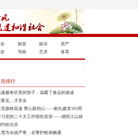
安全
旅游
娱乐
房产
三农
书画
艺术
体育
点击排行
高速服务区里的饺子，温暖了春运的旅途
被看见，才安全
《党旗映高速 警心践初心——献礼建党105周
年》
学习党的二十大工作报告宣讲——感悟江山就
是人民
相约哈尔滨
以雪为令战严寒，全警护航保畅通