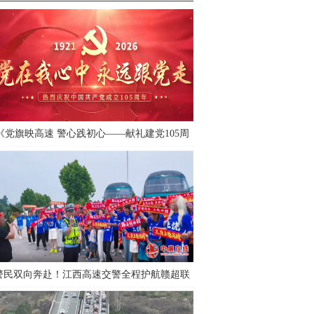
《党旗映高速 警心践初心——献礼建党105周
年》
警民双向奔赴！江西高速交警全程护航赣超联
赛