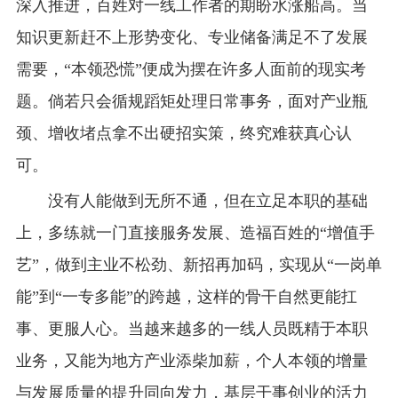
深入推进，百姓对一线工作者的期盼水涨船高。当
知识更新赶不上形势变化、专业储备满足不了发展
需要，“本领恐慌”便成为摆在许多人面前的现实考
题。倘若只会循规蹈矩处理日常事务，面对产业瓶
颈、增收堵点拿不出硬招实策，终究难获真心认
可。
没有人能做到无所不通，但在立足本职的基础
上，多练就一门直接服务发展、造福百姓的“增值手
艺”，做到主业不松劲、新招再加码，实现从“一岗单
能”到“一专多能”的跨越，这样的骨干自然更能扛
事、更服人心。当越来越多的一线人员既精于本职
业务，又能为地方产业添柴加薪，个人本领的增量
与发展质量的提升同向发力，基层干事创业的活力