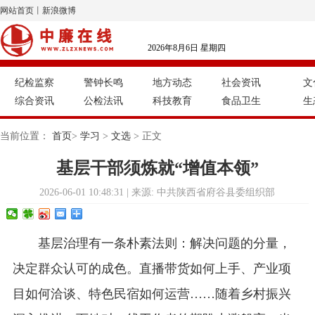
网站首页
丨
新浪微博
2026年8月6日 星期四
纪检监察
警钟长鸣
地方动态
社会资讯
文
综合资讯
公检法讯
科技教育
食品卫生
生
当前位置：
首页
>
学习
>
文选
> 正文
基层干部须炼就“增值本领”
2026-06-01 10:48:31 | 来源: 中共陕西省府谷县委组织部
基层治理有一条朴素法则：解决问题的分量，
决定群众认可的成色。直播带货如何上手、产业项
目如何洽谈、特色民宿如何运营……随着乡村振兴