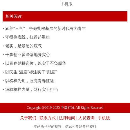
手机版
相关阅读
•
涵养“三气”，争做扎根基层的新时代有为青年
•
守得住底线，扛得起重担
•
老实，是最硬的底气
•
干事创业多些落地务实心
•
以青春躬耕岗位，以实干不负韶华
•
以民生“温度”标注实干“刻度”
•
以榜样为炬，照亮青春征途
•
汲取榜样力量，笃行实干担当
Copyright @2019-2025 中廉在线 All Rights Reserved
关于我们
|
联系方式
|
法律顾问
|
人员查询
|
手机版
本站所刊登的视频﹑信息和专题专栏资料