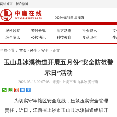
网站首页
丨
新浪微博
2026年8月6日 星期四
纪检监察
警钟长鸣
地方动态
社会资讯
文
综合资讯
公检法讯
科技教育
食品卫生
生
当前位置：
首页
>
民生
>
安全
> 正文
玉山县冰溪街道开展五月份“安全防范警
示日”活动
2026-05-16 20:07:08 | 来源: 上饶市玉山县冰溪街道
为切实守牢辖区安全底线，压紧压实安全管理
责任，近日，江西省上饶市玉山县冰溪街道组织开