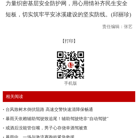
力量织密基层安全防护网，用心用情补齐民生安全
短板，切实筑牢平安冰溪建设的坚实防线。(邱丽珍)
责任编辑：张艺
【打印】
手机版
相关阅读
•
台风致树木倒伏阻路 高速交警快速清障保畅通
•
暴雨天依赖辅助驾驶致追尾！辅助驾驶绝非“自动驾驶”
•
戒酒后没能管住嘴，男子心存侥幸酒驾被查
•
暴雨中，一场与激流赛跑的紧急救援