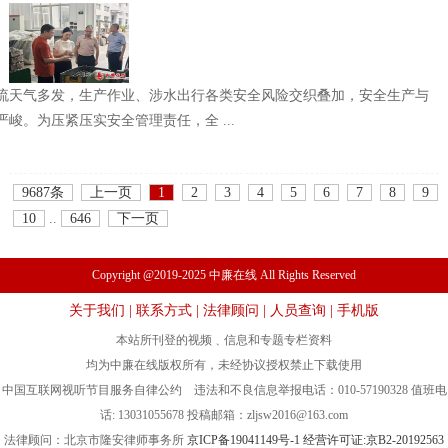
流天气多发，生产作业、涉水出行各类安全风险交织叠加，安全生产与
峻。为压紧压实安全管理责任，全 ...
9687条
上一页
1
2
3
4
5
6
7
8
9
10
..
646
下一页
Copyright @2019-2025 中廉在线 All Rights Reserved
关于我们
|
联系方式
|
法律顾问
|
人员查询
|
手机版
本站所刊登的视频﹑信息和专题专栏资料
均为中廉在线版权所有，未经协议授权禁止下载使用
中国互联网视听节目服务自律公约 违法和不良信息举报电话：010-57190328 值班电
话: 13031055678 投稿邮箱：
zljsw2016@163.com
法律顾问：北京市隆安律师事务所
京ICP备19041149号-1
经营许可证:京B2-20192563