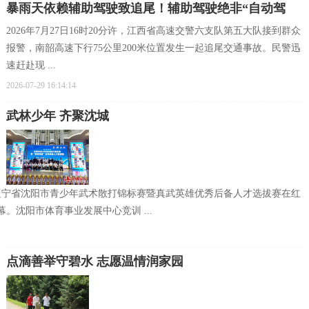
暴雨天依赖辅助驾驶致追尾！辅助驾驶绝非“自动驾
2026年7月27日16时20分许，江西省高速交警六支队第五大队接到群众
驶”
报警，南韶高速下行75公里200米位置发生一起追尾交通事故。民警迅
速赶赴现 ...
2026-07-29 16:14:14
武林少年 齐聚沈城
26辽宁省沈阳市青少年武术散打锦标赛暨真武英雄优秀后备人才选拔赛在红
。沈阳市体育事业发展中心竞训 ...
点滴善举守碧水 志愿温情润家园