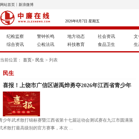
网站首页
丨
新浪微博
2026年8月7日 星期五
纪检监察
警钟长鸣
地方动态
社会资讯
文
综合资讯
公检法讯
科技教育
食品卫生
生
当前位置：
首页
>
民生
> 列表
民生
喜报！上饶市广信区谢禹烨勇夺2026年江西省青少年
武术散打锦标赛42公斤级冠军
西省青少年武术散打锦标赛暨江西省第十七届运动会测试赛在九江市圆满落
术散打最高级别的官方赛事，本次 ...