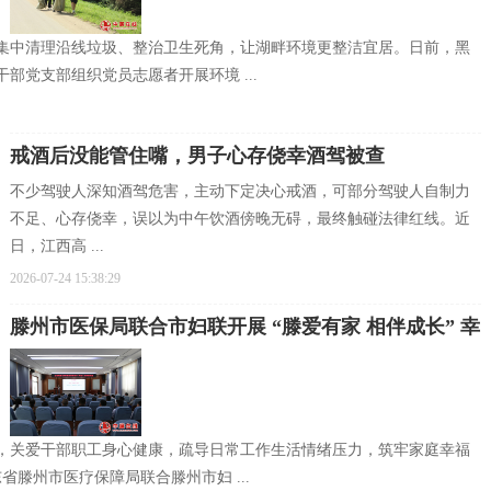
集中清理沿线垃圾、整治卫生死角，让湖畔环境更整洁宜居。日前，黑
部党支部组织党员志愿者开展环境 ...
戒酒后没能管住嘴，男子心存侥幸酒驾被查
不少驾驶人深知酒驾危害，主动下定决心戒酒，可部分驾驶人自制力
不足、心存侥幸，误以为中午饮酒傍晚无碍，最终触碰法律红线。近
日，江西高 ...
2026-07-24 15:38:29
滕州市医保局联合市妇联开展 “滕爱有家 相伴成长” 幸
福人生主题讲座
，关爱干部职工身心健康，疏导日常工作生活情绪压力，筑牢家庭幸福
东省滕州市医疗保障局联合滕州市妇 ...