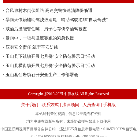
•
台风致树木倒伏阻路 高速交警快速清障保畅通
•
暴雨天依赖辅助驾驶致追尾！辅助驾驶绝非“自动驾驶”
•
戒酒后没能管住嘴，男子心存侥幸酒驾被查
•
暴雨中，一场与激流赛跑的紧急救援
•
压实安全责任 筑牢平安防线
•
玉山县下镇镇开展七月份“安全防范警示日”活动
•
玉山县横街镇开展七月份“安全防范警示日”活动
•
玉山县仙岩镇召开安全生产工作部署会
Copyright @2019-2025 中廉在线 All Rights Reserved
关于我们
|
联系方式
|
法律顾问
|
人员查询
|
手机版
本站所刊登的视频﹑信息和专题专栏资料
均为中廉在线版权所有，未经协议授权禁止下载使用
中国互联网视听节目服务自律公约 违法和不良信息举报电话：010-57190328 值班电
话: 13031055678 投稿邮箱：
zljsw2016@163.com