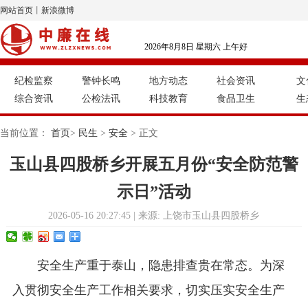
网站首页
丨
新浪微博
2026年8月8日 星期六 上午好
纪检监察
警钟长鸣
地方动态
社会资讯
文
综合资讯
公检法讯
科技教育
食品卫生
生
当前位置：
首页
>
民生
>
安全
> 正文
玉山县四股桥乡开展五月份“安全防范警
示日”活动
2026-05-16 20:27:45 | 来源: 上饶市玉山县四股桥乡
安全生产重于泰山，隐患排查贵在常态。为深
入贯彻安全生产工作相关要求，切实压实安全生产