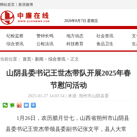
网站首页
丨
新浪微博
2026年8月7日 星期五
纪检监察
警钟长鸣
地方动态
社会资讯
文
综合资讯
公检法讯
科技教育
食品卫生
生
当前位置：
首页
>
新闻
>
综合资讯
> 正文
山阴县委书记王世杰带队开展2025年春
节慰问活动
2025-01-27 14:03:54 | 来源: 朔州市山阴县委
1月26日，农历腊月廿七，山西省朔州市山阴县
县委书记王世杰带领县委副书记张文平，县人大常