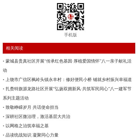
手机版
相关阅读
•
蒙城县贵真社区开展“传承红色基因·厚植爱国情怀”八一亲子献礼活
动
•
上饶市广信区枫岭头镇永丰村：修好便民小桥 铺就乡村振兴幸福道
•
扎赉特旗源龙路社区开展“弘扬双拥新风·共筑军民同心”八一建军节
系列主题活动
•
致敬峥嵘岁月 共话使命担当
•
深耕社区微治理，激活基层大共治
•
以网格之治筑幸福之基
•
品读统战知识 凝聚同心力量