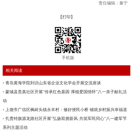
责任编辑：秦宁
【打印】
手机版
相关阅读
•
青岛黄海学院到访山东省企业文化学会开展交流座谈
•
蒙城县贵真社区开展“传承红色基因·厚植爱国情怀”八一亲子献礼活
动
•
上饶市广信区枫岭头镇永丰村：修好便民小桥 铺就乡村振兴幸福道
•
扎赉特旗源龙路社区开展“弘扬双拥新风·共筑军民同心”八一建军节
系列主题活动