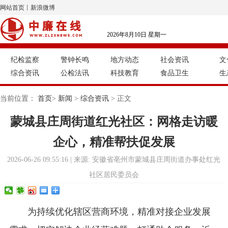
网站首页
丨
新浪微博
2026年8月10日 星期一
纪检监察
警钟长鸣
地方动态
社会资讯
文
综合资讯
公检法讯
科技教育
食品卫生
生
当前位置：
首页
>
新闻
>
综合资讯
> 正文
蒙城县庄周街道红光社区：网格走访暖
企心，精准帮扶促发展
2026-06-26 09:55:16 | 来源: 安徽省亳州市蒙城县庄周街道办事处红光
社区居民委员会
为持续优化辖区营商环境，精准对接企业发展