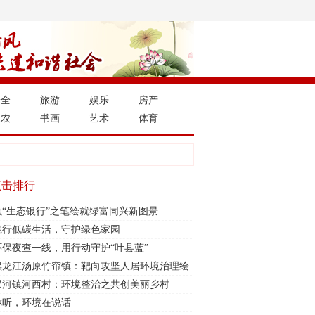
安全
旅游
娱乐
房产
三农
书画
艺术
体育
点击排行
执“生态银行”之笔绘就绿富同兴新图景
践行低碳生活，守护绿色家园
环保夜查一线，用行动守护“叶县蓝”
黑龙江汤原竹帘镇：靶向攻坚人居环境治理绘
就和美乡村生态新图景
双河镇河西村：环境整治之共创美丽乡村
你听，环境在说话