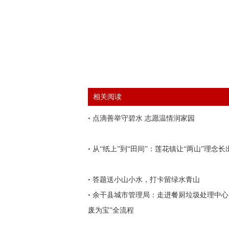
相关阅读
•
点滴善举守碧水 志愿温情润家园
•
从“纸上”到“田间”：莲花镇让“两山”理念长
•
答题送小山小水，打卡留绿水青山
•
余干县城市管理局：走进餐厨垃圾处理中心
废为宝”全流程