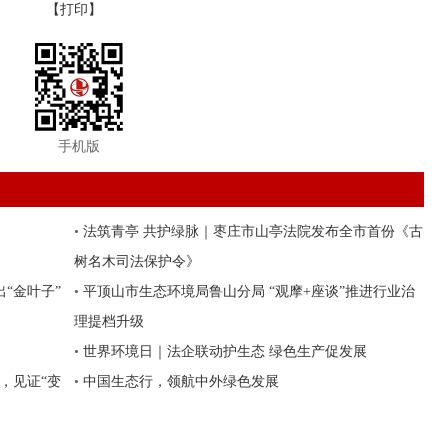
【打印】
手机版
•
法筑青亭 共护绿脉｜枣庄市山亭法院发布全市首份《古
树名木司法保护令》
出“金叶子”
•
平顶山市生态环境局鲁山分局 “观摩+座谈”推进行业治
理提档升级
•
世界环境日｜法企联动护生态 绿色生产促发展
，见证“变
•
中国生态行，领航中外绿色发展