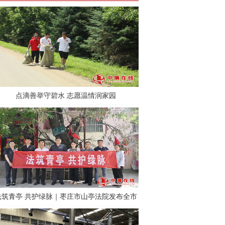
点滴善举守碧水 志愿温情润家园
法筑青亭 共护绿脉｜枣庄市山亭法院发布全市
首份《古树名木司法保护令》