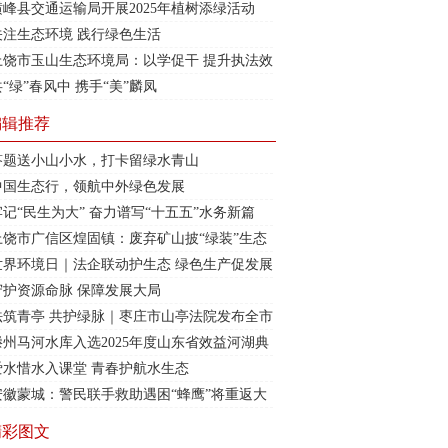
横峰县交通运输局开展2025年植树添绿活动
关注生态环境 践行绿色生活
上饶市玉山生态环境局：以学促干 提升执法效
能
共“绿”春风中 携手“美”麟凤
编辑推荐
答题送小山小水，打卡留绿水青山
中国生态行，领航中外绿色发展
牢记“民生为大” 奋力谱写“十五五”水务新篇
上饶市广信区煌固镇：废弃矿山披“绿装”生态
修复惠民生
世界环境日｜法企联动护生态 绿色生产促发展
守护资源命脉 保障发展大局
法筑青亭 共护绿脉｜枣庄市山亭法院发布全市
首份《古树名木司法保护令》
滕州马河水库入选2025年度山东省效益河湖典
型案例
爱水惜水入课堂 青春护航水生态
安徽蒙城：警民联手救助遇困“蜂鹰”将重返大
自然
精彩图文