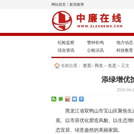
网站首页
丨
新浪微博
纪检监察
警钟长鸣
地方动态
综合资讯
公检法讯
科技教育
当前位置：
首页
>
民生
>
生态
> 正文
添绿增优
2026-04
黑龙江省双鸭山市宝山区聚焦生
底、以市容优化塑造风貌、以生态增
态宜居、绿意盎然的美丽家园。