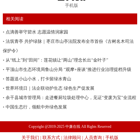
手机版
相关阅读
•
点滴善举守碧水 志愿温情润家园
•
法筑青亭 共护绿脉｜枣庄市山亭法院发布全市首份《古树名木司法
保护令》
•
从“纸上”到“田间”：莲花镇让“两山”理念长出“金叶子”
•
平顶山市生态环境局鲁山分局 “观摩+座谈”推进行业治理提档升级
•
答题送小山小水，打卡留绿水青山
•
世界环境日｜法企联动护生态 绿色生产促发展
•
余干县城市管理局：走进餐厨垃圾处理中心，见证“变废为宝”全流程
•
中国生态行，领航中外绿色发展
Copyright @2019-2025 中廉在线 All Rights Reserved
关于我们
|
联系方式
|
法律顾问
|
人员查询
|
手机版