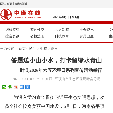
网站首页
丨
新浪微博
2026年8月9日 星期日
纪检监察
警钟长鸣
地方动态
社会资讯
文
综合资讯
公检法讯
科技教育
食品卫生
生
当前位置：
首页
>
民生
>
生态
> 正文
答题送小山小水，打卡留绿水青山
——叶县2026年六五环境日系列宣传活动举行
2026-06-06 09:07:10 | 来源: 平顶山市生态环境局叶县分局
为深入学习宣传贯彻习近平生态文明思想，动
员全社会投身美丽中国建设，6月5日，河南省平顶