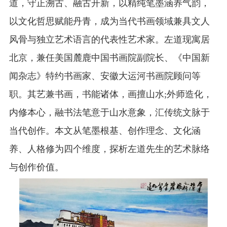
道，守正溯古、融古开新，以精纯笔墨涵养气韵，
以文化哲思赋能丹青，成为当代书画领域兼具文人
风骨与独立艺术语言的代表性艺术家。左道现寓居
北京，兼任美国麓鹿中国书画院副院长、《中国新
闻杂志》特约书画家、安徽大运河书画院顾问等
职。其艺兼书画，书能诸体，画擅山水;外师造化，
内修本心，融书法笔意于山水意象，汇传统文脉于
当代创作。本文从笔墨根基、创作理念、文化涵
养、人格修为四个维度，探析左道先生的艺术脉络
与创作价值。