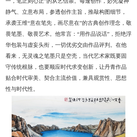
一，笔正则心正”的从艺信条。每逢创作，必先凝神
静气、立意布局，参透创作主旨，推敲构图细节，
承袭王维“意在笔先，画尽意在”的古典创作理念，敬
畏笔墨、敬畏艺术。他常言：“用作品说话”，拒绝浮
华包装与虚妄头衔，一切优劣交由作品评判。在他
看来，无灵魂之笔墨只是空壳，当代艺术家既要固
守传统根脉，也要顺应时代求变创新，让丹青作品
贴合时代审美、契合主流价值，兼具观赏性、思想
性与时代性。