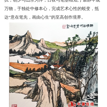
扰，朝夕与山水为伴，日夜与笔墨相知;于寂静中观
万物，于独处中修本心，完成艺术心性的蜕变，抵
达“意在笔先，画由心生”的至高创作境界。