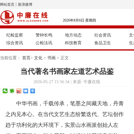
网站首页
丨
新浪微博
2026年8月6日 星期四
纪检监察
警钟长鸣
地方动态
社会资讯
文
综合资讯
公检法讯
科技教育
食品卫生
生
当前位置：
首页
>
文化
>
书画
> 正文
当代著名书画家左道艺术品鉴
2026-05-27 15:56:34 | 来源: 中廉在线
中华书画，千载传承，笔墨之间藏天地，丹青
之内见本心。在当代文艺生态纷繁迭代、艺坛创作
趋于功利化的大环境下，实景山水画派创始人左