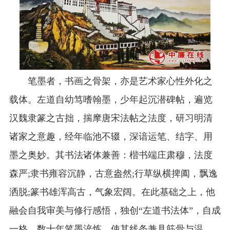
笔墨者，书画之骨架，亦是艺术家心性外化之
载体。左道自幼笃嗜翰墨，少年起沉潜碑帖，遍览
汉魏隶篆之古拙，揣摩唐宋法帖之法度，研习明清
诸家之意趣，经年临池不辍，深谙运笔、结字、用
墨之奥妙。其书法诸体兼善：楷书端庄肃穆，法度
森严;隶书雍容沉静，古意盎然;行草纵横捭阖，飘逸
洒脱;篆书雄浑高古，气象宏阔。在此基础之上，他
融会自我审美与修行感悟，独创“左道书法体”，自成
一格。数十年笔墨淬炼，使其线条兼具筋骨与温