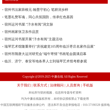
•
宿州书法家薛根元:翰墨守初心 笔耕润乡梓
•
笔墨礼赞军魂，同心共筑国防，传承红色基因
•
宿州运河书屋:“汴水有阅”润文脉
•
宿州画家张卫东作品赏
•
宿州运河书屋开展“汴水有阅”主题活动
•
瑞琴艺术馆隆重举行“庆祝建党105周年临沂枣庄名家作品展”
•
宿州市隋唐大运河研究会“端午寄情”书画笔会圆满启幕
•
临沂、济宁、泰安等地各界人士到瑞琴艺术馆考察参观
Copyright @2019-2025 中廉在线 All Rights Reserved
关于我们
|
联系方式
|
法律顾问
|
人员查询
|
手机版
本站所刊登的视频﹑信息和专题专栏资料
均为中廉在线版权所有，未经协议授权禁止下载使用
中国互联网视听节目服务自律公约 违法和不良信息举报电话：010-57190328 值班电