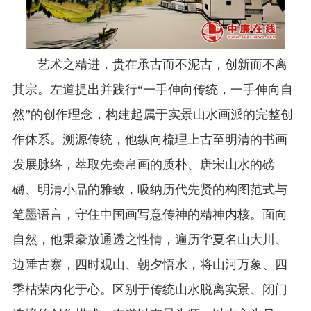
艺术之精进，贵在承古而不泥古，创新而不离
其宗。左道提出并践行“一手伸向传统，一手伸向自
然”的创作理念，构建起属于实景山水画派的完整创
作体系。溯源传统，他纵向梳理上古至明清的书画
发展脉络，萃取先秦帛画的质朴、唐宋山水的磅
礴、明清小品的雅致，吸纳历代先贤的构图范式与
笔墨语言，守住中国画写意传神的精神内核。面向
自然，他秉豪放通透之性情，遍历华夏名山大川、
边陲古寨，四时观山、朝夕悟水，将山河万象、四
季枯荣内化于心。区别于传统山水脱离实景、闭门