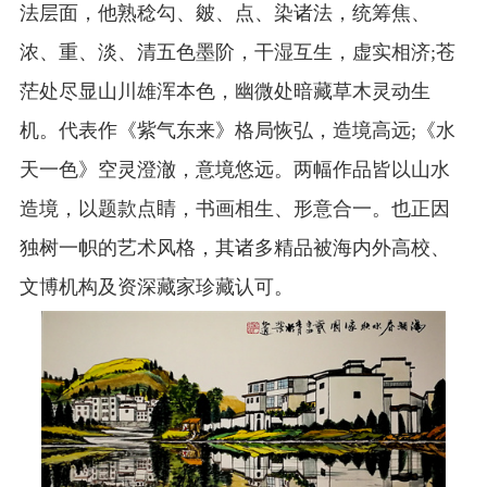
法层面，他熟稔勾、皴、点、染诸法，统筹焦、
浓、重、淡、清五色墨阶，干湿互生，虚实相济;苍
茫处尽显山川雄浑本色，幽微处暗藏草木灵动生
机。代表作《紫气东来》格局恢弘，造境高远;《水
天一色》空灵澄澈，意境悠远。两幅作品皆以山水
造境，以题款点睛，书画相生、形意合一。也正因
独树一帜的艺术风格，其诸多精品被海内外高校、
文博机构及资深藏家珍藏认可。