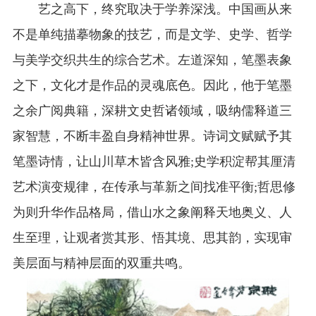
艺之高下，终究取决于学养深浅。中国画从来
不是单纯描摹物象的技艺，而是文学、史学、哲学
与美学交织共生的综合艺术。左道深知，笔墨表象
之下，文化才是作品的灵魂底色。因此，他于笔墨
之余广阅典籍，深耕文史哲诸领域，吸纳儒释道三
家智慧，不断丰盈自身精神世界。诗词文赋赋予其
笔墨诗情，让山川草木皆含风雅;史学积淀帮其厘清
艺术演变规律，在传承与革新之间找准平衡;哲思修
为则升华作品格局，借山水之象阐释天地奥义、人
生至理，让观者赏其形、悟其境、思其韵，实现审
美层面与精神层面的双重共鸣。