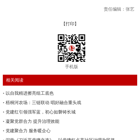
责任编辑：张艺
【打印】
手机版
相关阅读
•
以自我精进擦亮组工底色
•
梧桐河农场：三链联动 唱好融合重头戏
•
党建红引领强军蓝，初心如磐铸长城
•
凝聚党群合力 提升治理效能
•
党建聚合力 服务暖企心