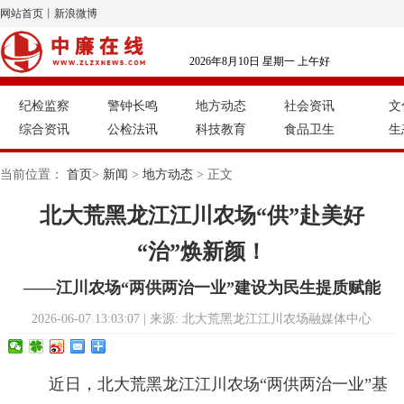
网站首页
丨
新浪微博
2026年8月10日 星期一 上午好
纪检监察
警钟长鸣
地方动态
社会资讯
文
综合资讯
公检法讯
科技教育
食品卫生
生
当前位置：
首页
>
新闻
>
地方动态
> 正文
北大荒黑龙江江川农场“供”赴美好
“治”焕新颜！
——江川农场“两供两治一业”建设为民生提质赋能
2026-06-07 13:03:07 | 来源: 北大荒黑龙江江川农场融媒体中心
近日，北大荒黑龙江江川农场“两供两治一业”基