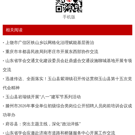
手机版
相关阅读
•
上饶市广信区铁山乡以网格化治理赋能基层善治
•
重庆市丰都县民政局到枣庄市开展东西部协作交流
•
山东省学会交通文化建设委员会赴鼎盛合交通设施聊城基地开展专项
交流
•
迅速传达、全面落实！玉山县紫湖镇召开传达贯彻玉山县第十五次党
代会精神
•
玉山县岩瑞镇开展“八一”建军节系列活动
•
滕州市2026年事业单位初级综合类岗位公开招聘人员岗前培训会议成
功举办
•
府谷县：突出主题主线，深化“政治淬炼”
•
山东省学会应邀赴济南市道路和桥隧服务中心开展工作交流