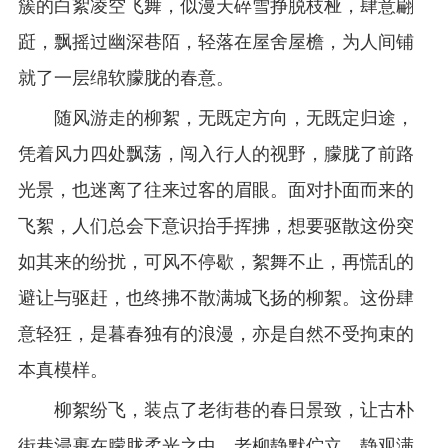
簇的白絮凌空飞舞，似漫天碎雪挣脱枝桠，肆意翩
跹，飘摇过幽深巷陌，轻落在屋舍屋檐，为人间铺
就了一层绵软朦胧的春意。
随风游走的柳絮，无既定方向，无既定归途，
凭着风力四处飘荡，闯入行人的视野，朦胧了前路
光景，也迷离了往来过客的眉眼。面对扑面而来的
飞絮，人们总会下意识抬手挥拂，想要驱散这份突
如其来的纷扰，可风不停歇，絮舞不止，再慌乱的
避让与驱赶，也终拂不散满城飞扬的柳絮。这份肆
意轻狂，是暮春独有的浪漫，亦是自然不受拘束的
本真模样。
柳絮纷飞，装点了老街巷的春日景致，让古朴
街巷浸裹在朦胧柔光之中。老柳静默伫立，静观满