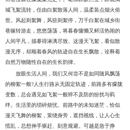
城飞絮流转，任由白絮散落人间，温柔装点烟火俗
世。风起则絮舞，风驻则絮停，万千白絮在城乡街
巷辗转游走，悠悠荡荡，将暮春慵懒又鲜活热闹的
人间平凡，描摹得淋漓尽致。这漫天飞絮，看似散
漫无序，却顺着春风的轨迹自在生长飘散，诠释着
自然万物随性自在的生长韵律。
放眼生活人间，我们又何尝不是如同随风飘荡
的柳絮一般?人生行路从无固定轨迹，前路多有朦胧
变数，总会遇见如飞絮一般猝不及防的纷扰与羁
绊。生活里的琐碎烦忧、前路中的未知迷茫，恰似
漫天飞舞的柳絮，萦绕身旁，遮挡视线，让人心生
慌乱，总想伸手驱赶、刻意规避。可越是急于挣