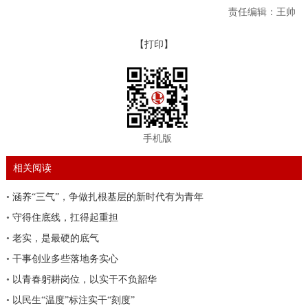
责任编辑：王帅
【打印】
手机版
相关阅读
•
涵养“三气”，争做扎根基层的新时代有为青年
•
守得住底线，扛得起重担
•
老实，是最硬的底气
•
干事创业多些落地务实心
•
以青春躬耕岗位，以实干不负韶华
•
以民生“温度”标注实干“刻度”