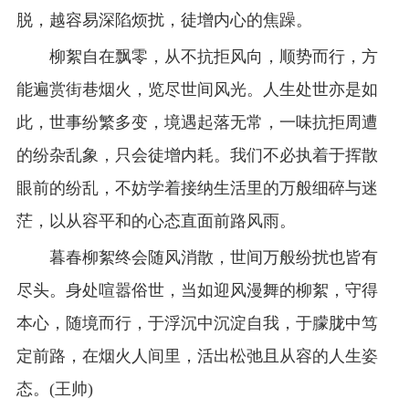
脱，越容易深陷烦扰，徒增内心的焦躁。
柳絮自在飘零，从不抗拒风向，顺势而行，方
能遍赏街巷烟火，览尽世间风光。人生处世亦是如
此，世事纷繁多变，境遇起落无常，一味抗拒周遭
的纷杂乱象，只会徒增内耗。我们不必执着于挥散
眼前的纷乱，不妨学着接纳生活里的万般细碎与迷
茫，以从容平和的心态直面前路风雨。
暮春柳絮终会随风消散，世间万般纷扰也皆有
尽头。身处喧嚣俗世，当如迎风漫舞的柳絮，守得
本心，随境而行，于浮沉中沉淀自我，于朦胧中笃
定前路，在烟火人间里，活出松弛且从容的人生姿
态。(王帅)