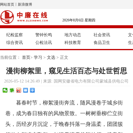
网站首页
丨
新浪微博
2026年8月6日 星期四
纪检监察
警钟长鸣
地方动态
社会资讯
文
综合资讯
公检法讯
科技教育
食品卫生
生
当前位置：
首页
>
学习
>
文选
> 正文
漫街柳絮里，窥见生活百态与处世哲思
2026-05-12 14:26:49 | 来源: 国网安徽省电力有限公司蒙城县供电公司
暮春时节，柳絮漫街奔流，随风漫卷于城乡街
巷，成为春日独有的风物景致。一树树垂柳伫立街
头，历经岁月沉淀，于晚春抖落一身温柔，团团簇