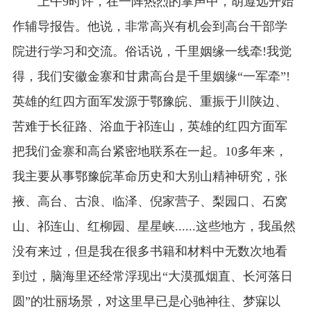
上午9时许，在一阵热烈的掌声中，胡遵远开始
作辅导报告。他说，非常高兴有机会到高台干部学
院进行学习和交流。俗话说，千里姻缘一线牵!我觉
得，我们安徽金寨和甘肃高台是千里姻缘“一军牵”!
英雄的红四方面军发源于鄂豫皖、重振于川陕边、
苦难于长征路、浴血于祁连山，英雄的红四方面军
把我们金寨和高台紧密地联系在一起。10多年来，
我主要从事鄂豫皖革命历史和大别山精神研究，张
掖、高台、古浪、临泽、倪家营子、梨园口、石窝
山、祁连山、红柳园、星星峡......这些地方，我虽然
没有来过，但是我在很多书籍和材料中无数次地看
到过，脑海里还经常浮现出“大漠孤烟直、长河落日
圆”的壮丽场景，对这里早已是心驰神往、梦寐以