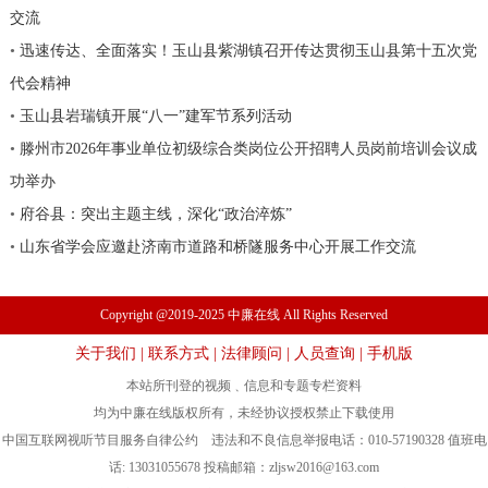
交流
•
迅速传达、全面落实！玉山县紫湖镇召开传达贯彻玉山县第十五次党
代会精神
•
玉山县岩瑞镇开展“八一”建军节系列活动
•
滕州市2026年事业单位初级综合类岗位公开招聘人员岗前培训会议成
功举办
•
府谷县：突出主题主线，深化“政治淬炼”
•
山东省学会应邀赴济南市道路和桥隧服务中心开展工作交流
Copyright @2019-2025 中廉在线 All Rights Reserved
关于我们
|
联系方式
|
法律顾问
|
人员查询
|
手机版
本站所刊登的视频﹑信息和专题专栏资料
均为中廉在线版权所有，未经协议授权禁止下载使用
中国互联网视听节目服务自律公约 违法和不良信息举报电话：010-57190328 值班电
话: 13031055678 投稿邮箱：
zljsw2016@163.com