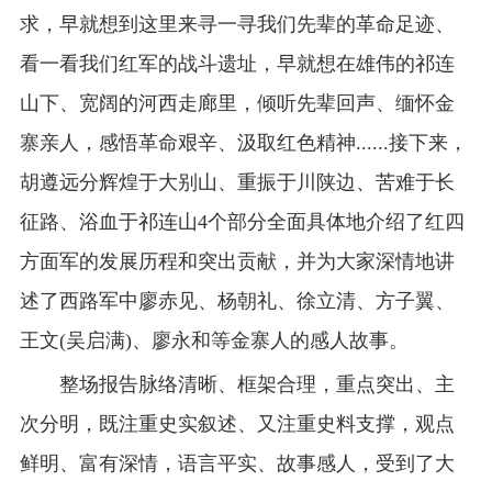
求，早就想到这里来寻一寻我们先辈的革命足迹、
看一看我们红军的战斗遗址，早就想在雄伟的祁连
山下、宽阔的河西走廊里，倾听先辈回声、缅怀金
寨亲人，感悟革命艰辛、汲取红色精神......接下来，
胡遵远分辉煌于大别山、重振于川陕边、苦难于长
征路、浴血于祁连山4个部分全面具体地介绍了红四
方面军的发展历程和突出贡献，并为大家深情地讲
述了西路军中廖赤见、杨朝礼、徐立清、方子翼、
王文(吴启满)、廖永和等金寨人的感人故事。
整场报告脉络清晰、框架合理，重点突出、主
次分明，既注重史实叙述、又注重史料支撑，观点
鲜明、富有深情，语言平实、故事感人，受到了大