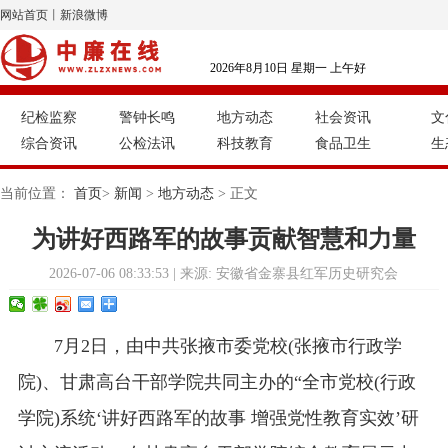
网站首页
丨
新浪微博
2026年8月10日 星期一 上午好
纪检监察
警钟长鸣
地方动态
社会资讯
文
综合资讯
公检法讯
科技教育
食品卫生
生
当前位置：
首页
>
新闻
>
地方动态
> 正文
为讲好西路军的故事贡献智慧和力量
2026-07-06 08:33:53 | 来源: 安徽省金寨县红军历史研究会
7月2日，由中共张掖市委党校(张掖市行政学
院)、甘肃高台干部学院共同主办的“全市党校(行政
学院)系统‘讲好西路军的故事 增强党性教育实效’研