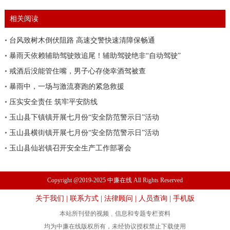
相关阅读
•
台风致树木倒伏阻路 高速交警快速清障保畅通
•
暴雨天依赖辅助驾驶致追尾！辅助驾驶绝非“自动驾驶”
•
戒酒后没能管住嘴，男子心存侥幸酒驾被查
•
暴雨中，一场与激流赛跑的紧急救援
•
压实安全责任 筑牢平安防线
•
玉山县下镇镇开展七月份“安全防范警示日”活动
•
玉山县横街镇开展七月份“安全防范警示日”活动
•
玉山县仙岩镇召开安全生产工作部署会
Copyright @2019-2025 中廉在线 All Rights Reserved
关于我们
|
联系方式
|
法律顾问
|
人员查询
|
手机版
本站所刊登的视频﹑信息和专题专栏资料
均为中廉在线版权所有，未经协议授权禁止下载使用