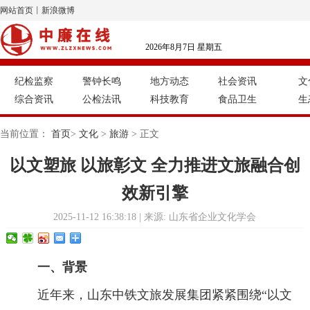
网站首页
丨
新浪微博
2026年8月7日 星期五
纪检监察
警钟长鸣
地方动态
社会资讯
文
综合资讯
公检法讯
科技教育
食品卫生
生
当前位置：
首页
>
文化
>
旅游
> 正文
以文塑旅 以旅彰文 全力推进文旅融合创
效新引擎
2025-11-12 16:38:18 | 来源: 山东省企业文化学会
一、背景
近年来，山东中铁文旅发展集团紧紧围绕“以文