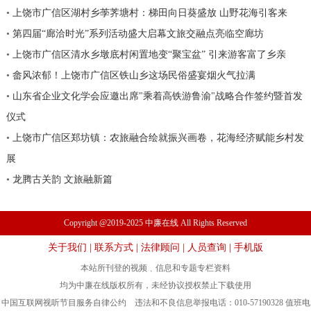
•
上饶市广信区湖村乡荸荠塘村：梯田向日葵盛放 山野花海引客来
•
第四届“廊洽时光”系列活动盛大启幕文旅交融点亮临空廊坊
•
上饶市广信区清水乡墩底村闲置地变“聚宝盆” 引来游客富了乡亲
•
畲风浓郁！上饶市广信区铁山乡这场民俗盛宴烟火气拉满
•
山东省企业文化学会应邀出席"乘着高铁游鲁渝"战略合作签约暨首发
仪式
•
上饶市广信区郑坊镇：农旅融合绘就振兴画卷，花海经济赋能乡村发
展
•
龙腾古关韵 文旅融新篇
Copyright @2019-2025 中廉在线 All Rights Reserved
关于我们
|
联系方式
|
法律顾问
|
人员查询
|
手机版
本站所刊登的视频﹑信息和专题专栏资料
均为中廉在线版权所有，未经协议授权禁止下载使用
中国互联网视听节目服务自律公约 违法和不良信息举报电话：010-57190328 值班电