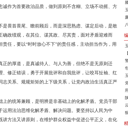
忠诚作为首要政治品质，做到原则不含糊、立场不动摇、方
不是畏首畏尾、瞻前顾后，而是深思熟虑、谋定后动，是敢
正确政绩观，在其位、谋其政、尽其责，面对矛盾迎难而
担责任，要以“时时放心不下”的责任感，主动担当作为，用
真正的厚道，是真诚待人、与人为善，但绝不是无原则迁
理、修正错误，勇于开展批评和自我批评，让咬耳扯袖、红
同志关系、规规矩矩的上下级关系，让党内政治生活真正严
础上的统筹兼顾，是明辨是非基础上的化解矛盾。党员干部
于运用法治思维化解矛盾、解决问题。要坚持以人民为中
既讲方法又讲原则，在维护群众权益中促进公平正义，在化