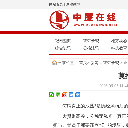
网站首页
丨
新浪微博
纪检监察
警钟长鸣
地方动态
综合资讯
公检法讯
科技教育
当前位置：
首页
>
新闻
>
警钟长鸣
> 
莫
2026-06-03 
何谓真正的成熟?是历经风雨后
大贤秉高鉴，公烛无私光。真正
担当。党员干部要涵养“公”的境界，