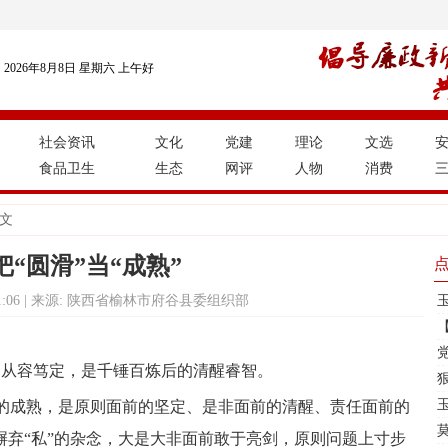
2026年8月8日 星期六 上午好
社会资讯
文化
党建
理论
文选
食品卫生
生态
网评
人物
消费
正文
把“圆滑”当“成熟”
11:41:06 | 来源: 陕西省榆林市府谷县委组织部
的从容笃定，是千锤百炼后的清醒睿智。
的成熟，是原则面前的坚定、是非面前的清醒、责任面前的
摒弃“私”的杂念，大是大非面前敢于亮剑，原则问题上寸步