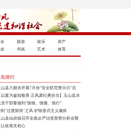
安全
旅游
娱乐
房产
三农
书画
艺术
体育
点击排行
玉山县六都乡开展7月份“安全防范警示日”活
动
【以案为鉴知敬畏 正风肃纪勇担当】玉山县冰
溪街道召开警示教育大会
党员干部要做到“慎独、慎微、慎行”
狠刹“过度留痕”之风 铲除形式主义顽疾
玉山县仙岩镇召开全面从严治党形势分析会暨
警示教育活动
莫让收尾失初心