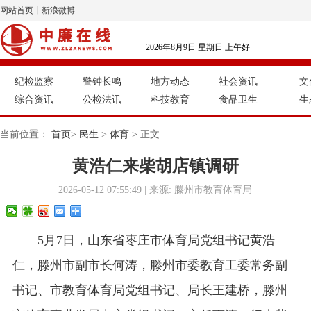
网站首页
丨
新浪微博
2026年8月9日 星期日 上午好
纪检监察
警钟长鸣
地方动态
社会资讯
文
综合资讯
公检法讯
科技教育
食品卫生
生
当前位置：
首页
>
民生
>
体育
> 正文
黄浩仁来柴胡店镇调研
2026-05-12 07:55:49 | 来源: 滕州市教育体育局
5月7日，山东省枣庄市体育局党组书记黄浩
仁，滕州市副市长何涛，滕州市委教育工委常务副
书记、市教育体育局党组书记、局长王建桥，滕州