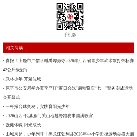
手机版
相关阅读
•
喜报！上饶市广信区谢禹烨勇夺2026年江西省青少年武术散打锦标赛
42公斤级冠军
•
武林少年 齐聚沈城
•
原平市公安局举办夏季严打“百日会战”启动暨庆“七一”警务实战运动
会开幕式
•
一杆探台球奥秘，实践育阳光少年
•
2026山西?代县雁门关山地越野跑赛事圆满收官
•
强健体魄 阳光成长
•
山城风起，少年列阵！黑龙江勃利县2026年中小学田径运动会盛大启